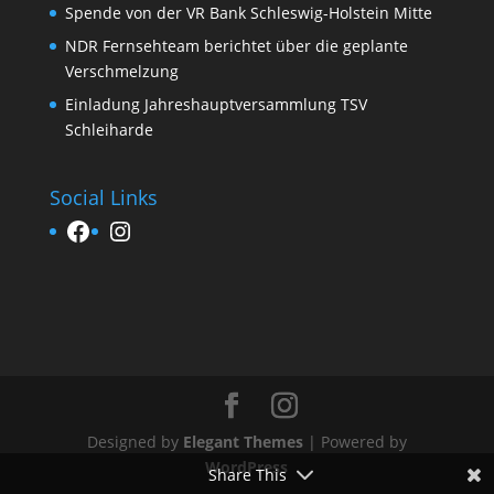
Spende von der VR Bank Schleswig-Holstein Mitte
NDR Fernsehteam berichtet über die geplante
Verschmelzung
Einladung Jahreshauptversammlung TSV
Schleiharde
Social Links
Facebook
Instagram
Designed by
Elegant Themes
| Powered by
WordPress
Share This