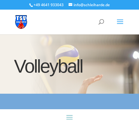
+49 4641 933043
info@schleiharde.de
Volleyball